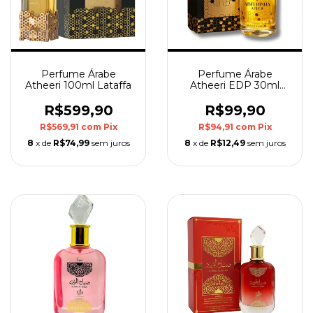
Perfume Árabe
Perfume Árabe
Atheeri 100ml Lataffa
Atheeri EDP 30ml
Afeer
R$599,90
R$99,90
R$569,91
com
Pix
R$94,91
com
Pix
8
x de
R$74,99
sem juros
8
x de
R$12,49
sem juros