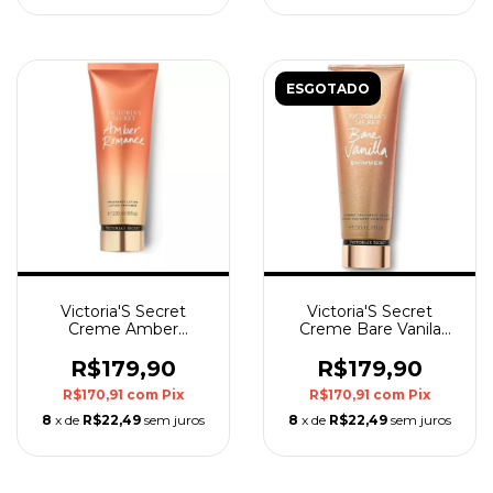
ESGOTADO
Victoria'S Secret
Victoria'S Secret
Creme Amber
Creme Bare Vanila
Romance 236ml
Shimmer 236Ml
R$179,90
R$179,90
R$170,91
com
Pix
R$170,91
com
Pix
8
x de
R$22,49
sem juros
8
x de
R$22,49
sem juros