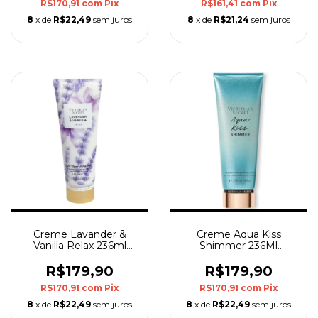
R$170,91
com
Pix
R$161,41
com
Pix
8
x de
R$22,49
sem juros
8
x de
R$21,24
sem juros
Creme Lavander &
Creme Aqua Kiss
Vanilla Relax 236ml
Shimmer 236Ml
Victoria'S Secret
Victoria'S Secret
R$179,90
R$179,90
R$170,91
com
Pix
R$170,91
com
Pix
8
x de
R$22,49
sem juros
8
x de
R$22,49
sem juros