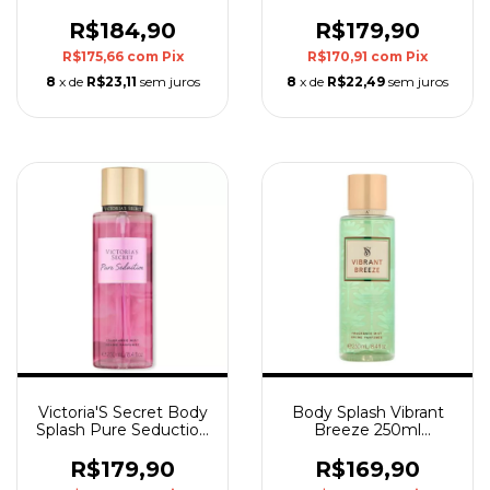
Secret
250Ml
R$184,90
R$179,90
R$175,66
com
Pix
R$170,91
com
Pix
8
x de
R$23,11
sem juros
8
x de
R$22,49
sem juros
Victoria'S Secret Body
Body Splash Vibrant
Splash Pure Seduction
Breeze 250ml
250Ml
Victoria's Secret
R$179,90
R$169,90