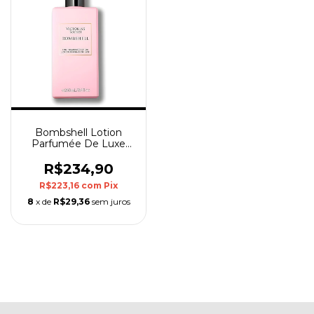
Bombshell Lotion
Parfumée De Luxe
250ml Victoria's Secret
R$234,90
R$223,16
com
Pix
8
x de
R$29,36
sem juros