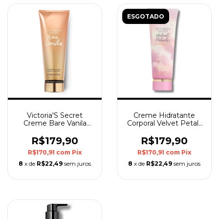
ESGOTADO
Victoria'S Secret
Creme Hidratante
Creme Bare Vanila
Corporal Velvet Petals
236Ml
Day Dream Victoria's
Secret
R$179,90
R$179,90
R$170,91
com
Pix
R$170,91
com
Pix
8
x de
R$22,49
sem juros
8
x de
R$22,49
sem juros