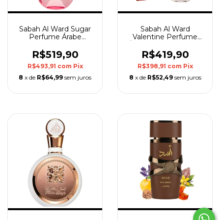
Sabah Al Ward Sugar
Sabah Al Ward
Perfume Árabe
Valentine Perfume
Feminino -EDP 100ml
Árabe Feminino -EDP
Al Wataniah
100ml Al Wataniah
R$519,90
R$419,90
R$493,91
com
Pix
R$398,91
com
Pix
8
x de
R$64,99
sem juros
8
x de
R$52,49
sem juros