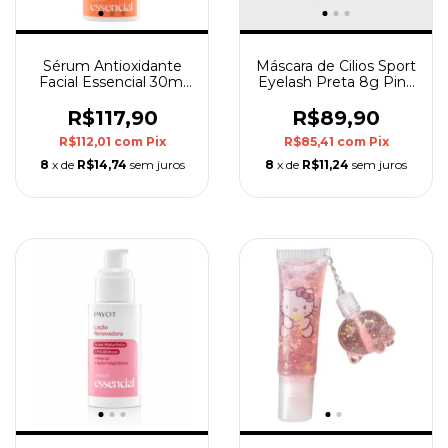
Sérum Antioxidante
Máscara de Cilios Sport
Facial Essencial 30ml
Eyelash Preta 8g Pink
Payot
Cheeks
R$117,90
R$89,90
R$112,01
com
Pix
R$85,41
com
Pix
8
x de
R$14,74
sem juros
8
x de
R$11,24
sem juros