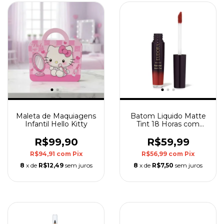
Maleta de Maquiagens
Batom Liquido Matte
Infantil Hello Kitty
Tint 18 Horas com
Nano Capsulas de
Hialurônico Vermelho
R$99,90
R$59,99
Radiante 4ml Eudora
R$94,91
com
Pix
R$56,99
com
Pix
8
x de
R$12,49
sem juros
8
x de
R$7,50
sem juros