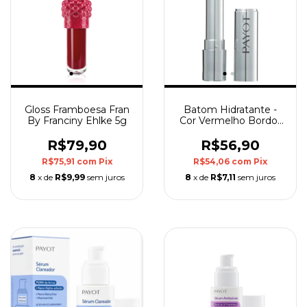
Gloss Framboesa Fran
Batom Hidratante -
By Franciny Ehlke 5g
Cor Vermelho Bordo-
Payot
R$79,90
R$56,90
R$75,91
com
Pix
R$54,06
com
Pix
8
x de
R$9,99
sem juros
8
x de
R$7,11
sem juros