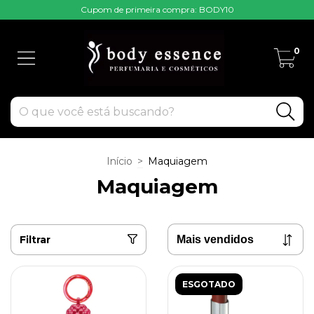
Cupom de primeira compra: BODY10
0
Início
>
Maquiagem
Maquiagem
Filtrar
ESGOTADO