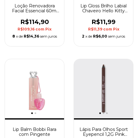
Loção Renovadora
Lip Gloss Brilho Labial
Facial Essencial 60ml
Chaveiro Hello Kitty
Payot
15ml
R$114,90
R$11,99
R$109,16
com
Pix
R$11,39
com
Pix
8
x de
R$14,36
sem juros
2
x de
R$6,00
sem juros
Lip Balm Bobbi Rara
Lápis Para Olhos Sport
com Pingente
Eyepencil 1,2G Pink