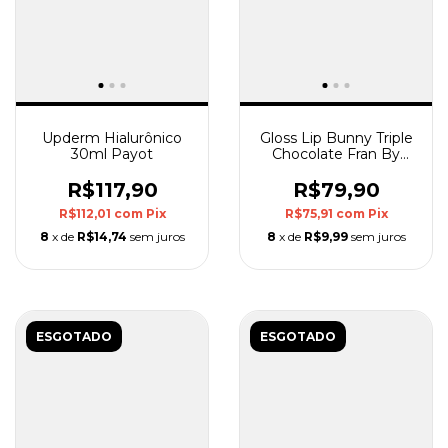
Upderm Hialurônico
Gloss Lip Bunny Triple
30ml Payot
Chocolate Fran By
Franciny Ehlke 5g
R$117,90
R$79,90
R$112,01
com
Pix
R$75,91
com
Pix
8
x de
R$14,74
sem juros
8
x de
R$9,99
sem juros
ESGOTADO
ESGOTADO