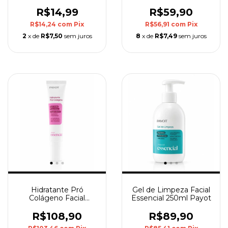
Stick Marrom Pink
Cheeks
R$14,99
R$59,90
R$14,24
com
Pix
R$56,91
com
Pix
2
x de
R$7,50
sem juros
8
x de
R$7,49
sem juros
Hidratante Pró
Gel de Limpeza Facial
Colágeno Facial
Essencial 250ml Payot
Essencial 40g Payot
R$108,90
R$89,90