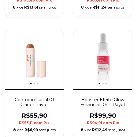
R$103,46
com
Pix
R$85,41
com
Pix
8
x de
R$13,61
sem juros
8
x de
R$11,24
sem juros
Contorno Facial 01
Booster Efeito Glow
Claro - Payot
Essencial 10ml Payot
R$55,90
R$99,90
R$53,11
com
Pix
R$94,91
com
Pix
8
x de
R$6,99
sem juros
8
x de
R$12,49
sem juros