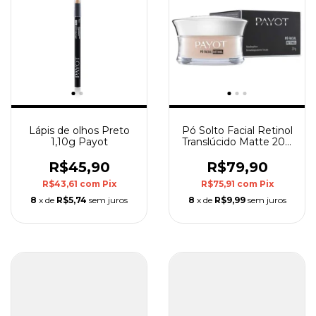
Lápis de olhos Preto
Pó Solto Facial Retinol
1,10g Payot
Translúcido Matte 20g
Payot
R$45,90
R$79,90
R$43,61
com
Pix
R$75,91
com
Pix
8
x de
R$5,74
sem juros
8
x de
R$9,99
sem juros