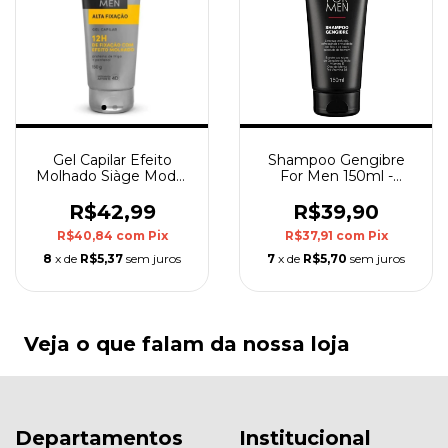
Gel Capilar Efeito
Shampoo Gengibre
Molhado Siàge Model
For Men 150ml -
Men 150g Eudora
Mahogany
R$42,99
R$39,90
R$40,84
com
Pix
R$37,91
com
Pix
8
x de
R$5,37
sem juros
7
x de
R$5,70
sem juros
Veja o que falam da nossa loja
Departamentos
Institucional