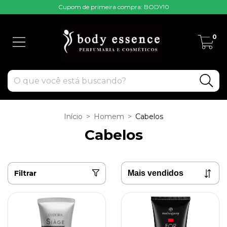
Cupom de primeira compra: BODY10
0
Início
>
Homem
>
Cabelos
Cabelos
Filtrar