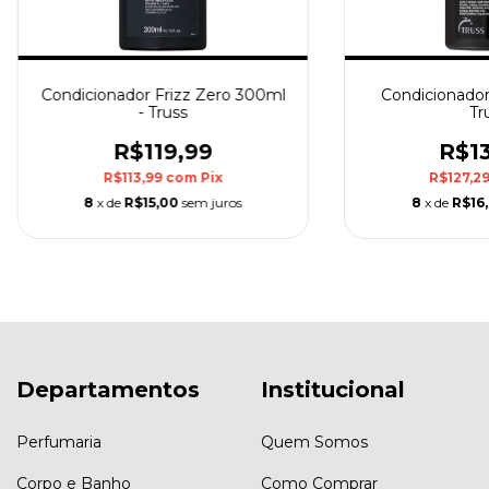
Condicionador Frizz Zero 300ml
Condicionador
- Truss
Tr
R$119,99
R$13
R$113,99
com
Pix
R$127,2
8
x de
R$15,00
sem juros
8
x de
R$16,
Departamentos
Institucional
Perfumaria
Quem Somos
Corpo e Banho
Como Comprar