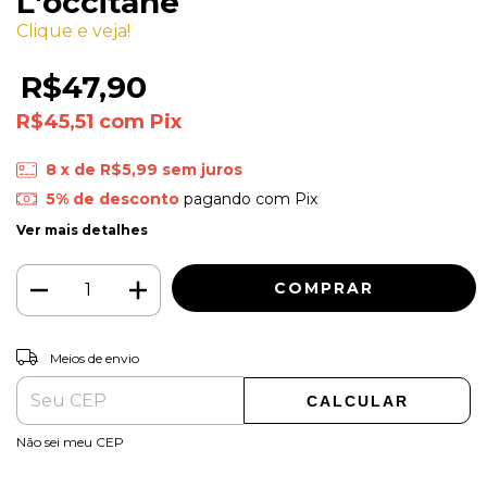
L'occitane
Clique e veja!
R$47,90
R$45,51
com
Pix
8
x de
R$5,99
sem juros
5% de desconto
pagando com Pix
Ver mais detalhes
ALTERAR CEP
Entregas para o CEP:
Meios de envio
CALCULAR
Não sei meu CEP