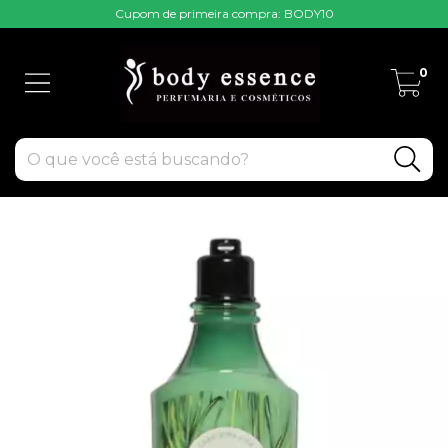
Cupom de primeira compra: BODY10
0