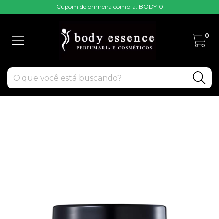
Cupom de primeira compra: BODY10
0