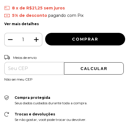
8
x de
R$21,25
sem juros
5% de desconto
pagando com Pix
Ver mais detalhes
ALTERAR CEP
Entregas para o CEP:
Meios de envio
CALCULAR
Não sei meu CEP
Compra protegida
Seus dados cuidados durante toda a compra.
Trocas e devoluções
Se não gostar, você pode trocar ou devolver.