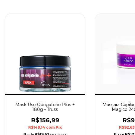
Mask Uso Obrigatorio Plus +
Máscara Capilar
180g - Truss
Magico 240
R$156,99
R$9
R$149,14
com
Pix
R$92,6
8
x de
R$19,62
sem juros
8
x de
R$12,