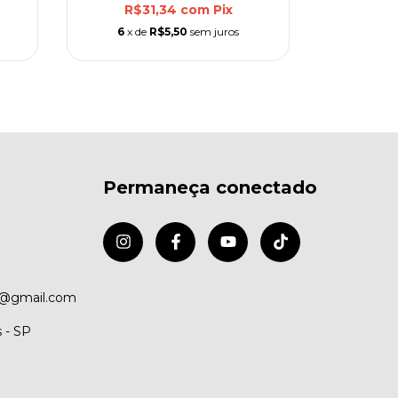
R$31,34
com
Pix
R$
6
x de
R$5,50
sem juros
6
x d
Permaneça conectado
e@gmail.com
s - SP