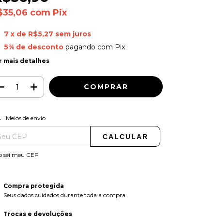
$35,06
com
Pix
7
x de
R$5,27
sem juros
5% de desconto
pagando com Pix
r mais detalhes
ALTERAR CEP
regas para o CEP:
Meios de envio
CALCULAR
o sei meu CEP
Compra protegida
Seus dados cuidados durante toda a compra.
Trocas e devoluções