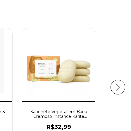
e &
Sabonete Vegetal em Barra
Eudora S
Cremoso Instance Karite
Barra 
4X80G
R$32,99