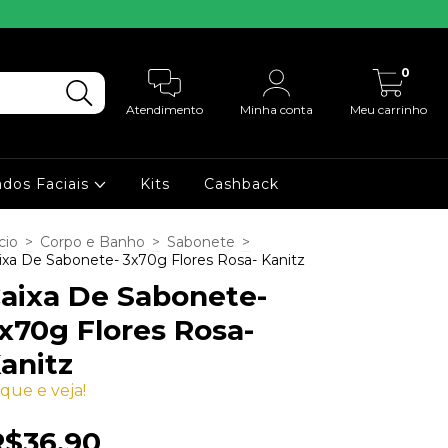
0
Atendimento
Minha conta
Meu carrinho
ados Faciais
Kits
Cashback
cio
>
Corpo e Banho
>
Sabonete
>
ixa De Sabonete- 3x70g Flores Rosa- Kanitz
aixa De Sabonete-
x70g Flores Rosa-
anitz
ique e veja!
R$36,90