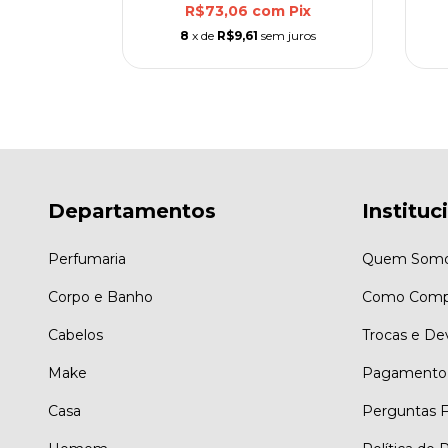
Pix
R$73,06
com
Pix
 juros
8
x de
R$9,61
sem juros
Departamentos
Instituc
Perfumaria
Quem Som
Corpo e Banho
Como Comp
Cabelos
Trocas e De
Make
Pagamento
Casa
Perguntas 