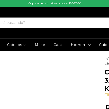
Cupom de primeira compra: BODY10
Cabelos
Make
Casa
Homem
Cuid
Iní
Ca
C
3
K
Cl