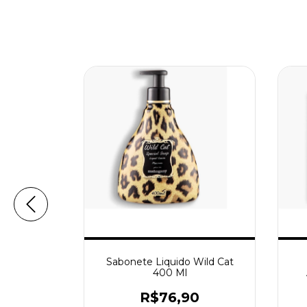
egetal Em
Sabonete Liquido Wild Cat
lhas 4X80g
400 Ml
9
R$76,90