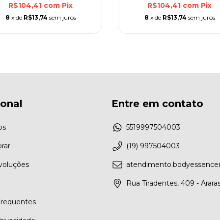
R$104,41
com
Pix
R$104,41
com
Pix
8
x de
R$13,74
sem juros
8
x de
R$13,74
sem juros
ional
Entre em contato
os
5519997504003
rar
(19) 997504003
voluções
atendimento.bodyessenc
Rua Tiradentes, 409 - Arara
Frequentes