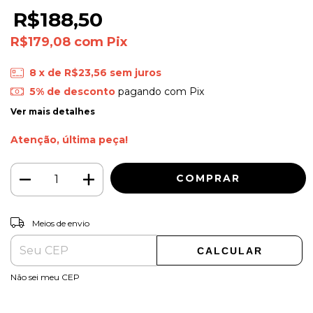
R$188,50
R$179,08
com
Pix
8
x de
R$23,56
sem juros
5% de desconto
pagando com Pix
Ver mais detalhes
Atenção, última peça!
ALTERAR CEP
Entregas para o CEP:
Meios de envio
CALCULAR
Não sei meu CEP