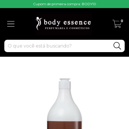
Cupom de primeira compra: BODY10
0