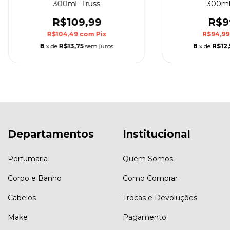
300ml -Truss
300ml 
R$109,99
R$9
R$104,49
com
Pix
R$94,9
8
x de
R$13,75
sem juros
8
x de
R$12,
Departamentos
Institucional
Perfumaria
Quem Somos
Corpo e Banho
Como Comprar
Cabelos
Trocas e Devoluções
Make
Pagamento