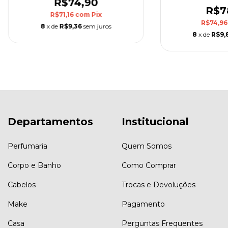
R$74,90
R$7
R$71,16
com
Pix
R$74,9
8
x de
R$9,36
sem juros
8
x de
R$9,
Departamentos
Institucional
Perfumaria
Quem Somos
Corpo e Banho
Como Comprar
Cabelos
Trocas e Devoluções
Make
Pagamento
Casa
Perguntas Frequentes