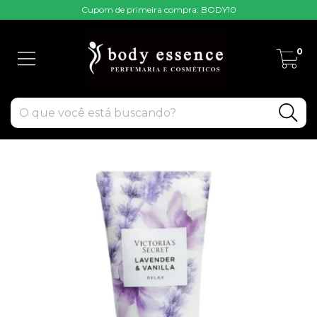
Cupom de primeira compra: BODY10
0