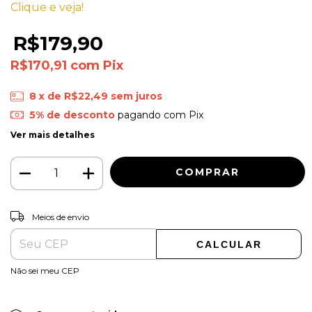
Clique e veja!
R$179,90
R$170,91
com
Pix
8
x de
R$22,49
sem juros
5% de desconto
pagando com Pix
Ver mais detalhes
ALTERAR CEP
Entregas para o CEP:
Meios de envio
CALCULAR
Não sei meu CEP